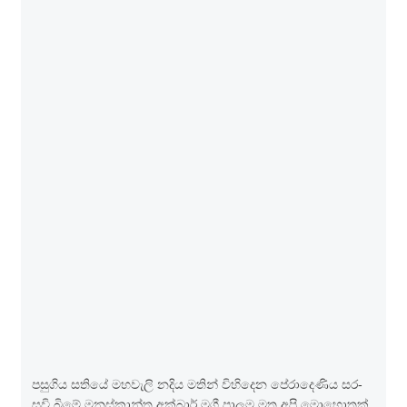
පසු­ගිය සතියේ මහ­වැලි නදිය මතින් විහි­දෙන පේරා­දෙ­ණිය සර­
සවි බිමේ මන­ස්කාන්ත අක්බාර් මගී පාලම මත අපි මොහො­තක්