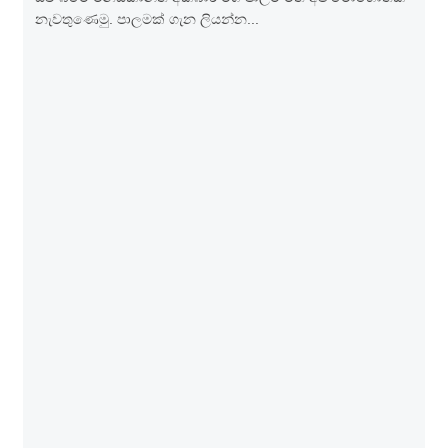
නැව­තු­ණෙමු. පාල­මක් ගැන ලියන්න...