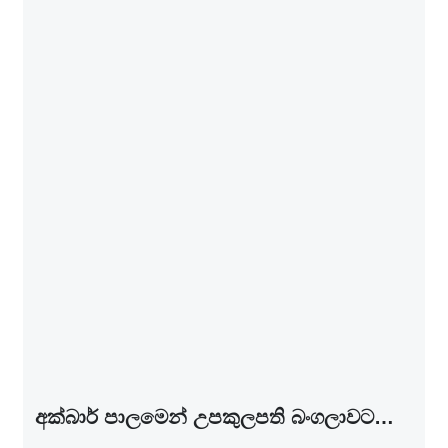
අක්බාර් පාල­මෙන් උප­කු­ල­පති බංග­ලා­වට…